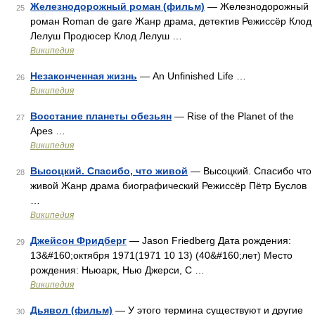
Железнодорожный роман (фильм)
— Железнодорожный
25
роман Roman de gare Жанр драма, детектив Режиссёр Клод
Лелуш Продюсер Клод Лелуш …
Википедия
Незаконченная жизнь
— An Unfinished Life …
26
Википедия
Восстание планеты обезьян
— Rise of the Planet of the
27
Apes …
Википедия
Высоцкий. Спасибо, что живой
— Высоцкий. Спасибо что
28
живой Жанр драма биографический Режиссёр Пётр Буслов
…
Википедия
Джейсон Фридберг
— Jason Friedberg Дата рождения:
29
13&#160;октября 1971(1971 10 13) (40&#160;лет) Место
рождения: Ньюарк, Нью Джерси, С …
Википедия
Дьявол (фильм)
— У этого термина существуют и другие
30