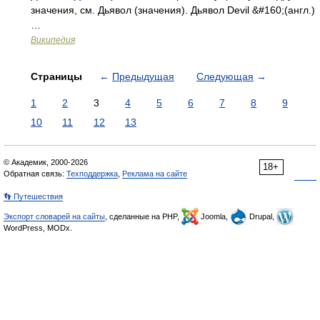
значения, см. Дьявол (значения). Дьявол Devil &#160;(англ.)
…
Википедия
Страницы
←
Предыдущая
Следующая
→
1
2
3
4
5
6
7
8
9
10
11
12
13
© Академик, 2000-2026
18+
Обратная связь:
Техподдержка
,
Реклама на сайте
👣 Путешествия
Экспорт словарей на сайты
, сделанные на PHP,
Joomla,
Drupal,
WordPress, MODx.